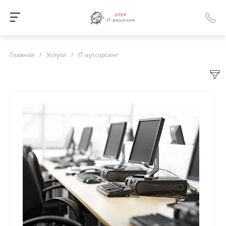
Главная
/
Услуги
/
IT-аутсорсинг