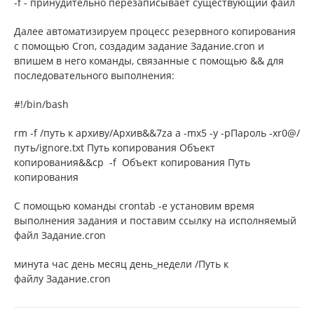
-f - принудительно перезаписывает существующий файл
Далее автоматизируем процесс резервного копирования
с помощью Cron, создадим задание Задание.cron и
впишем в него команды, связанные с помощью && для
последовательного выполнения:
#!/bin/bash
rm -f /путь к архиву/Архив&&7za a -mx5 -y -pПароль -xr0@/
путь/ignore.txt Путь копирования Объект
копирования&&cp -f Объект копирования Путь
копирования
С помощью команды crontab -e установим время
выполнения задания и поставим ссылку на исполняемый
файл Задание.cron
минута час день месяц день_недели /Путь к
файлу Задание.cron