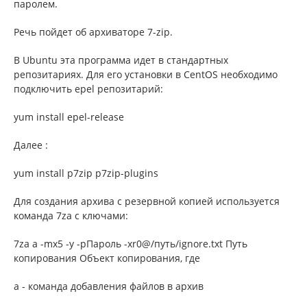
паролем.
Речь пойдет об архиваторе 7-zip.
В Ubuntu эта программа идет в стандартных
репозитариях. Для его установки в CentOS необходимо
подключить epel репозитарий:
yum install epel-release
Далее :
yum install p7zip p7zip-plugins
Для создания архива с резервной копией используется
команда 7za c ключами:
7za a -mx5 -y -pПароль -xr0@/путь/ignore.txt Путь
копирования Объект копирования, где
a - команда добавления файлов в архив